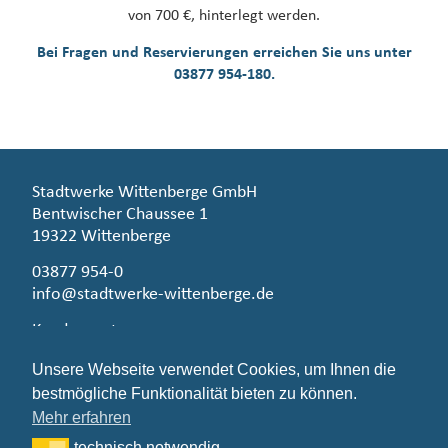
von 700 €, hinterlegt werden.
Bei Fragen und Reservierungen erreichen Sie uns unter
03877 954-180
.
Stadtwerke Wittenberge GmbH
Bentwischer Chaussee 1
19322 Wittenberge
03877 954-0
info@stadtwerke-wittenberge.de
Kundenzentrum
Bahnstraße 76
Unsere Webseite verwendet Cookies, um Ihnen die
19322 Wittenberge
bestmögliche Funktionalität bieten zu können.
Montag – Freitag 09.00 – 12.00 Uhr
Mehr erfahren
Dienstag 13.00 – 17.00 Uhr
technisch notwendig
technisch notwendig