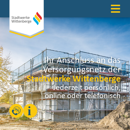
Ihr Anschluss an das
Versorgungsnetz der
Stadtwerke Wittenberge
Jederzeit persönlich,
online oder telefonisch
i