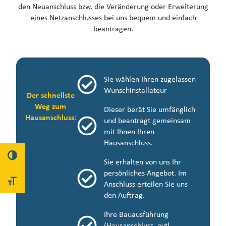
den Neuanschluss bzw. die Veränderung oder Erweiterung
eines Netzanschlusses bei uns bequem und einfach
beantragen.
Sie wählen Ihren zugelassen
Wunschinstallateur
Der schnellste
Weg zum
Dieser berät Sie umfänglich
Hausanschluss:
und beantragt gemeinsam
mit Ihnen Ihren
Hausanschluss.
UMSCHALTEN AUF HOHE KONTRASTE
Sie erhalten von uns Ihr
persönliches Angebot. Im
SCHRIFT VERGRÖSSERN
Anschluss erteilen Sie uns
den Auftrag.
Ihre Bauausführung
(Hausanschluss, evtl.