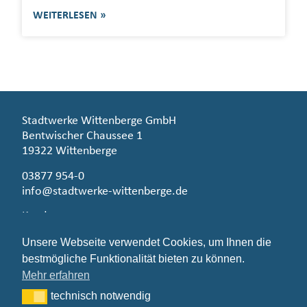
WEITERLESEN »
Stadtwerke Wittenberge GmbH
Bentwischer Chaussee 1
19322 Wittenberge
03877 954-0
info@stadtwerke-wittenberge.de
Kundenzentrum
Bahnstraße 76
Unsere Webseite verwendet Cookies, um Ihnen die
19322 Wittenberge
bestmögliche Funktionalität bieten zu können.
Montag – Freitag 09.00 – 12.00 Uhr
Mehr erfahren
Dienstag 13.00 – 17.00 Uhr
technisch notwendig
technisch notwendig